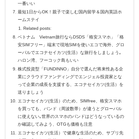
一番いい
最短1日からOK！親子で楽しむ国内留学＆国内英語ホ
ームステイ
Related posts:
ベトナム Vietnam旅行ならDSDS「格安スマホ」「格
安SIMフリー」端末で現地SIMを使いエコで海外、グロ
ーバルでエコナセイカツ(生活）な旅行をしましょう｡
ハロン湾、フーコック島もいい
株式投資型「FUNDINNO」自分で選んだ将来性ある企
業にクラウドファンディングでエンジェル投資家とな
って企業の成長を支援する、エコナセイカツ(生活）を
送りましょう
エコナセイカツ(生活）のため、SIMfree、格安スマホ
を買っても、バンド（周波数帯）が違うとグローバル
に使えない｡世界のスマホのバンドはどうなっているの
か確認してみよう、OTGも価格も注意
エコナセイカツ(生活）で健康な生活のため、サプリ先