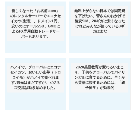
新しくなった「お名前.com」
給料上がらない日本では固定費
のレンタルサーバーでエコナセ
を下げたい、菅さんのおかげで
イカツ(生活）、ドメイン1円、
格安SIM、20ギガは安くなった
安いのにオールSSD、GMOに
けれどみんなが使っている3ギ
よるFX専用自動トレードサー
ガはまだ
バーもあります。
ハノイで、グローバルにエコナ
2020英語教育が変わるいまこ
セイカツ、おいしい山芋（トロ
そ、子供をグローバルでバイリ
ロイモ）がハノイで食べれま
ンガルに育てるために、早くか
す｡観光はまだですが、ビジネ
ら英語に接するためには、「親
ス交流は動き始めました。
子留学」が効果的