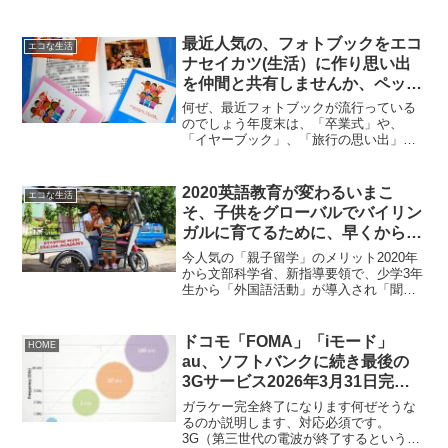
をAIロボットが実直に全自動で運用して
くれるWealthNaviが安心WealthNaviの運
用の特徴は「長期・積立・分散」です。
最近人気の、フォトブックをエコ
エコな生活
「...
ナセイカツ(生活）に作り思い出
を仲間と共有しませんか、ペット
の記録もいいかも、SNSより紙媒
何ぜ、最近フォトブックが流行っている
体のほうが安全性も高いです
のでしょう年度末は、「卒業式」や、
「イヤーブック」、「旅行の思い出」、
「可愛いペットの1年」、「女子会の思い
出」など様々なフォトブックが作られま
す。私の周りでも、結構作っているグル
2020英語教育が変わるいまこ
エコな生活
ープが多いので驚いていま...
そ、子供をグローバルでバイリン
ガルに育てるために、早くから英
語に接するためには、「親子留
今人気の「親子留学」のメリット2020年
学」が効果的
から文部科学省、新指導要領で、少学3年
生から「外国語活動」が導入され「聞
く」「話す」などコミュニケーションが
行われます。まだ教科ではありません
が、この活動で外国語に楽しく接する基
ドコモ「FOMA」「iモード」
HOME
本が築かれます。まさに...
au、ソフトバンクに続き最後の
3Gサービス2026年3月31日完全
終了
ガラケー完全終了になります何ぜそうな
るのか説明します、対応必須です。
3G（第三世代の電波が終了するというこ