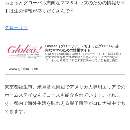
ちょっとグローバル志向なママ＆キッズのための情報サイ
トは生の情報が盛りだくさんです
グローリア
Glolea!［グローリア］ - ちょっとグローバル志
向なママのための情報サイト
Global＋Learning＝Glolea!［グローリア］は、多様で様々
な文化背景を持つ世界中の人たちとポジティブにつなが
り、もっと素敵で平和な未来に向かって子ども達と共に世
界を学び愉しむママ達を応援する口コミ情報サイトです。
www.glolea.com
東京都福生市、米軍基地周辺でアメリカ人専用エリアでの
ホームステイなんてコースも紹介されています。それこ
そ、都内で海外生活を味わえる親子留学がコロナ禍中でも
できます。